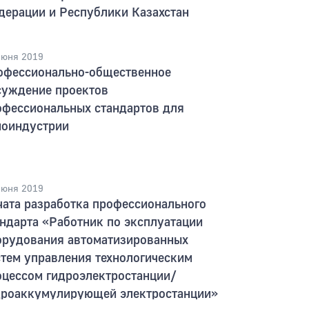
дерации и Республики Казахстан
июня 2019
офессионально-общественное
суждение проектов
офессиональных стандартов для
ноиндустрии
июня 2019
чата разработка профессионального
андарта «Работник по эксплуатации
орудования автоматизированных
стем управления технологическим
оцессом гидроэлектростанции/
дроаккумулирующей электростанции»