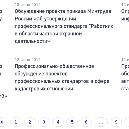
18 июня 2019
16 
о
Обсуждение проекта приказа Минтруда
Опр
у
России «Об утверждении
ин
профессионального стандарта "Работник
в области частной охранной
деятельности»
12 июня 2019
12 
о
Профессионально-общественное
Пр
и
обсуждение проектов
об
профессиональных стандартов в сфере
ак
кадастровых отношений
ст
ий»
ая
1
2
3
4
5
6
...
9