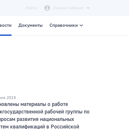
Найти
Личный кабинет
вости
Документы
Справочники
юля 2019
новлены материалы о работе
жгосударственной рабочей группы по
просам развития национальных
стем квалификаций в Российской