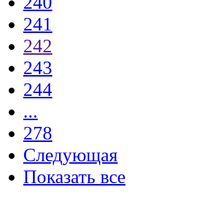
240
241
242
243
244
...
278
Следующая
Показать все